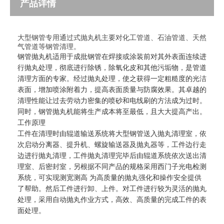
产品详情
大型钢管专用通过式抛丸机主要对化工管道、石油管道、天然
气管道等钢管清理。
钢管抛丸机适用于成批钢管在焊接或涂装前对其外表面连续进
行抛丸处理，彻底进行除锈，除氧化皮和其他污垢物，是管道
清理方面的专家。经过抛丸处理，使之获得一定粗糙度的光洁
表面，增加喷涂附着力，提高表面质量与防腐效果。其卓越的
清理性能让过去劳动力密集的喷砂和电线刷的方法成为过时。
同时，钢管抛丸机能将生产成本将至最低，且大大提高产出。
工作原理
工件在清理时由辊道输送系统将大型钢管送入抛丸清理室，依
次启动分离器、提升机、螺旋输送器及抛丸器等，工件边行走
边进行抛丸清理，工件抛丸清理完毕后由辊道系统依次送出清
理室、后密封室，另根据不同产品的规格采用西门子光电检测
系统，可实现测宽测高 为高质量的抛丸强化和操作安全提供
了帮助。然后工件进行卸、上件。对工件进行较为灵活的抛丸
处理，采用自动抛丸作业方式，高效、高质量的完成工件的表
面处理。