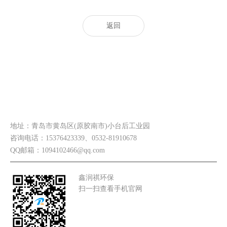
返回
联系我们
地址：青岛市黄岛区(原胶南市)小台后工业园
咨询电话：15376423339、0532-81910678
QQ邮箱：1094102466@qq.com
鑫润祺环保
扫一扫查看手机官网