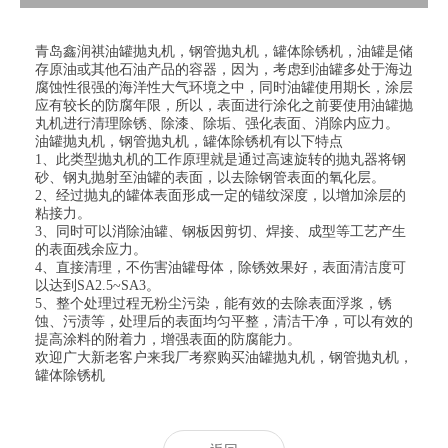
青岛鑫润祺油罐抛丸机，钢管抛丸机，罐体除锈机，油罐是储
存原油或其他石油产品的容器，因为，考虑到油罐多处于海边
腐蚀性很强的海洋性大气环境之中，同时油罐使用期长，涂层
应有较长的防腐年限，所以，表面进行涂化之前要使用油罐抛
丸机进行清理除锈、除漆、除垢、强化表面、消除内应力。
油罐抛丸机，钢管抛丸机，罐体除锈机有以下特点
1、此类型抛丸机的工作原理就是通过高速旋转的抛丸器将钢
砂、钢丸抛射至油罐的表面，以去除钢管表面的氧化层。
2、经过抛丸的罐体表面形成一定的锚纹深度，以增加涂层的
粘接力。
3、同时可以消除油罐、钢板因剪切、焊接、成型等工艺产生
的表面残余应力。
4、直接清理，不伤害油罐母体，除锈效果好，表面清洁度可
以达到SA2.5~SA3。
5、整个处理过程无粉尘污染，能有效的去除表面浮浆，锈
蚀、污渍等，处理后的表面均匀平整，清洁干净，可以有效的
提高涂料的附着力，增强表面的防腐能力。
欢迎广大新老客户来我厂考察购买油罐抛丸机，钢管抛丸机，
罐体除锈机