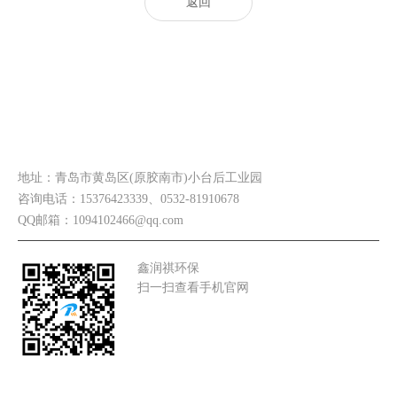
返回
联系我们
地址：青岛市黄岛区(原胶南市)小台后工业园
咨询电话：15376423339、0532-81910678
QQ邮箱：1094102466@qq.com
鑫润祺环保
扫一扫查看手机官网